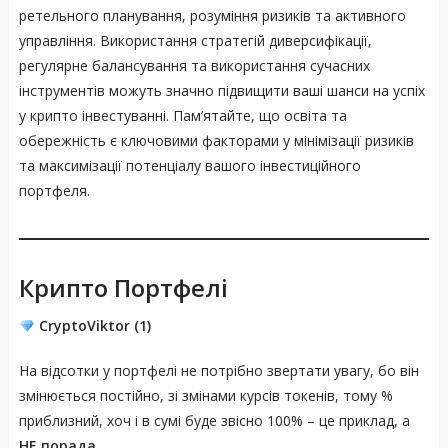
ретельного планування, розуміння ризиків та активного
управління. Використання стратегій диверсифікації,
регулярне балансування та використання сучасних
інструментів можуть значно підвищити ваші шанси на успіх
у крипто інвестуванні. Пам’ятайте, що освіта та
обережність є ключовими факторами у мінімізації ризиків
та максимізації потенціалу вашого інвестиційного
портфеля.
Крипто Портфелі
CryptoViktor (1)
На відсотки у портфелі не потрібно звертати увагу, бо він
змінюється постійно, зі змінами курсів токенів, тому %
приблизний, хоч і в сумі буде звісно 100% – це приклад, а
НЕ порада
.