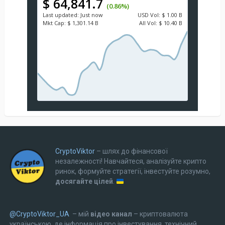
$ 64,841.7
(0.86%)
Last updated:
Just now
USD
Vol:
$ 1.00 B
Mkt Cap:
$ 1,301.14 B
All Vol:
$ 10.40 B
CryptoViktor
– шлях до фінансової
незалежності! Навчайтеся, аналізуйте крипто
ринок, формуйте стратегії, інвестуйте розумно,
досягайте цілей
.
@CryptoViktor_UA
– мій
відео канал
– криптовалюта
українською, де інформація про інвестування, технічний