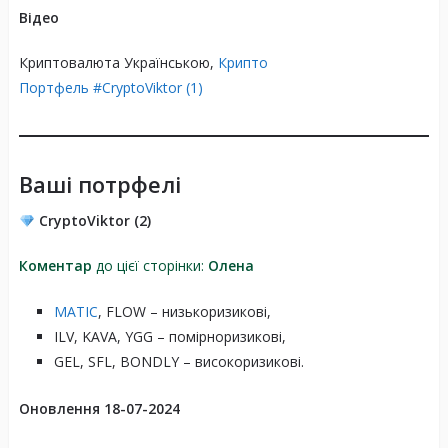
Відео
Криптовалюта Українською,
Крипто
Портфель #CryptoViktor (1)
Ваші потрфелі
CryptoViktor (2)
Коментар
до цієї сторінки:
Олена
MATIC
, FLOW – низькоризикові,
ILV, KAVA, YGG – помірноризикові,
GEL, SFL, BONDLY – високоризикові.
Оновлення 18-07-2024