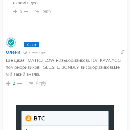
окремі відео.
Reply
0
Guest
Олена
2 years ago
Ще цікаві :MATIC,FLOW-низькоризикові, ILV, KAVA,YGG-
помірноризикові, GEL,SFL, BONDLY-високоризикові.Це
мій такий аналіз.
Reply
2
BTC