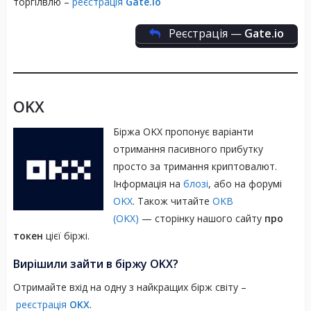
торгілвлю –
реєстрація
Gate.io
Трейд
Реєстрація —
Gate.io
Заповнити форму
Топ-7 користувачів, чиї прогнози будуть
найближчими до реальної ціни, отримають
OKX
бонуси.
Біржа OKX пропонує варіанти
П’ять найкращих коментарів до відео також
отримання пасивного прибутку
отримають мерч.
просто за тримання криптовалют.
Інформація на
блозі
, або на форумі
OKX
. Також читайте
OKB
(OKX)
— сторінку нашого сайту
про
токен
цієї біржі.
Вирішили зайти в біржу OKX?
Отримайте вхід на одну з найкращих бірж світу –
реєстрація
OKX
.