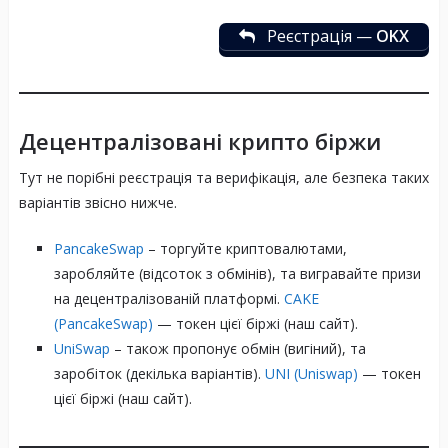
Реєстрація —
OKX
Децентралізовані крипто біржи
Тут не порібні реєстрація та верифікація, але безпека таких
варіантів звісно нижче.
PancakeSwap
– торгуйте криптовалютами,
заробляйте (відсоток з обмінів), та вигравайте призи
на децентралізованій платформі.
CAKE
(PancakeSwap)
— токен цієї біржі (наш сайт).
UniSwap
– також пропонує обмін (вигіний), та
заробіток (декілька варіантів).
UNI (Uniswap)
— токен
цієї біржі (наш сайт).