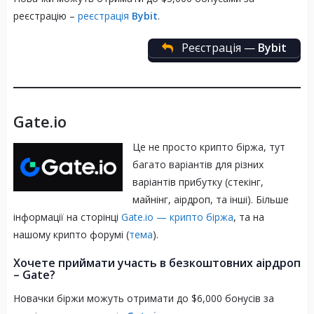
реєстрацію –
реєстрація
Bybit
.
Ексклюзивна акція
Реєстрація —
Bybit
Прогноз ціни
Gate.io
Нагороди
Це не просто крипто біржа, тут
Telegram-канал Binance новини
багато варіантів для різних
варіантів прибутку (стекінг,
майнінг, аірдроп, та інші). Більше
інформації на сторінці
Gate.io — крипто біржа
, та на
Підписка на канали
нашому крипто форумі (
тема
).
Підписатися на
Telegram-канал Binance
новини
– там всі посилання.
Хочете приймати участь в безкоштовних аірдроп
–
Gate?
Підписатися на Telegram-канал Binance
Ukrainian, де вже є понад 37 000 активних
Новачки біржи можуть отримати до $6,000 бонусів за
учасників.