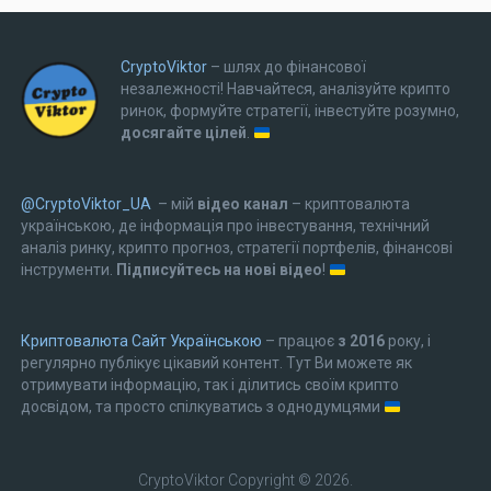
CryptoViktor
– шлях до фінансової
незалежності! Навчайтеся, аналізуйте крипто
ринок, формуйте стратегії, інвестуйте розумно,
досягайте цілей
.
@CryptoViktor_UA
– мій
відео канал
– криптовалюта
українською, де інформація про інвестування, технічний
аналіз ринку, крипто прогноз, стратегії портфелів, фінансові
інструменти.
Підписуйтесь на нові відео
!
Криптовалюта Cайт Українською
– працює
з 2016
року, і
регулярно публікує цікавий контент. Тут Ви можете як
отримувати інформацію, так і ділитись своїм крипто
досвідом, та просто спілкуватись з однодумцями
CryptoViktor
Copyright © 2026.