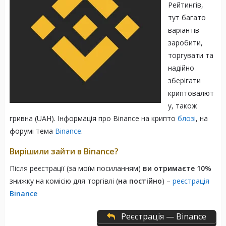
Рейтингів,
тут багато
варіантів
заробити,
торгувати та
надійно
зберігати
криптовалют
у, також
гривна (UAH). Інформація про Binance на крипто
блозі
, на
форумі тема
Binance
.
Вирішили зайти в Binance?
Після реєстрації (за моїм посиланням)
ви отримаєте 10%
знижку на комісію для торгівлі (
на постійно
) –
реєстрація
Binance
Реєстрація — Binance