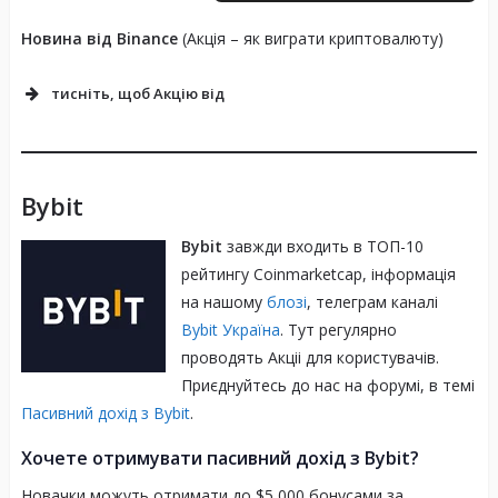
Новина від Binance
(Акція – як виграти криптовалюту)
тисніть, щоб Акцію від
Bybit
Bybit
завжди входить в ТОП-10
рейтингу Coinmarketcap, інформація
на нашому
блозі
, телеграм каналі
Bybit Україна
. Тут регулярно
проводять Акціі для користувачів.
Приєднуйтесь до нас на форумі, в темі
Пасивний дохід з Bybit
.
Хочете отримувати пасивний дохід з Bybit?
Новачки можуть отримати до $5,000 бонусами за