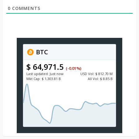
0
COMMENTS
BTC
$ 64,971.5
(-0.01%)
Last updated:
Just now
USD
Vol:
$ 812.70 M
Mkt Cap:
$ 1,303.81 B
All Vol:
$ 8.85 B