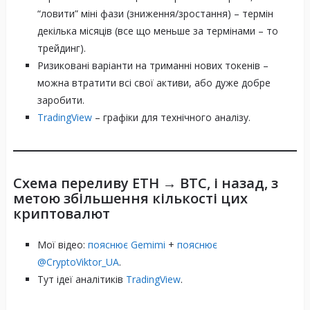
“ловити” міні фази (зниження/зростання) – термін
декілька місяців (все що меньше за термінами – то
трейдинг).
Ризиковані варіанти на триманні нових токенів –
можна втратити всі свої активи, або дуже добре
заробити.
TradingView
– графіки для технічного аналізу.
Схема переливу ETH → BTC, і назад, з
метою збільшення кількості цих
криптовалют
Мої відео:
пояснює Gemimi
+
пояснює
@CryptoViktor_UA
.
Тут ідеї аналітиків
TradingView
.