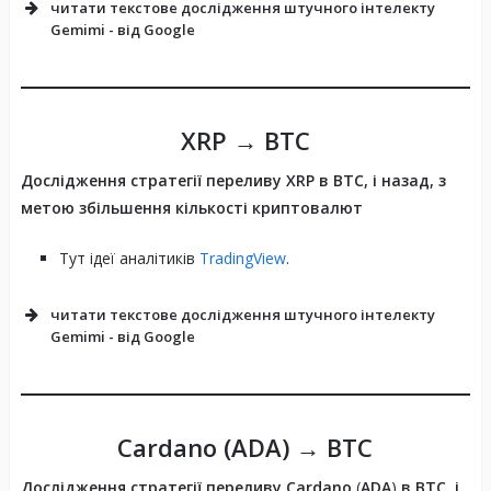
читати текстове дослідження штучного інтелекту
Gemimi - від Google
XRP → BTC
Дослідження стратегії переливу XRP в BTC, і назад, з
метою збільшення кількості криптовалют
Тут ідеї аналітиків
TradingView
.
читати текстове дослідження штучного інтелекту
Gemimi - від Google
Cardano
(
ADA
) → BTC
Дослідження стратегії переливу Cardano
(
ADA
)
в BTC, і