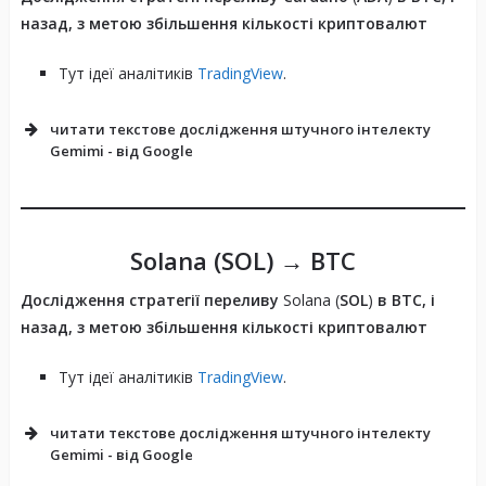
назад, з метою збільшення кількості криптовалют
Тут ідеї аналітиків
TradingView
.
читати текстове дослідження штучного інтелекту
Gemimi - від Google
Solana (
SOL
) → BTC
Дослідження стратегії переливу
Solana (
SOL
)
в BTC, і
назад, з метою збільшення кількості криптовалют
Тут ідеї аналітиків
TradingView
.
Довгострокові історичні тенденції:
читати текстове дослідження штучного інтелекту
Gemimi - від Google