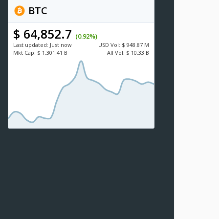
BTC
$ 64,852.7
(0.92%)
Last updated:
Just now
USD
Vol:
$ 948.87 M
Mkt Cap:
$ 1,301.41 B
All Vol:
$ 10.33 B