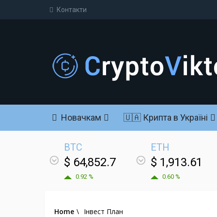
Контакти
Новачкам
🇺🇦 Крипта в Україні
BTC
ETH
$ 64,852.7
$ 1,913.61
0.92 %
0.60 %
Home
\
Інвест План