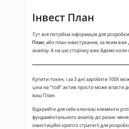
Інвест План
Тут вся потрібна інформація для розробки
План
, або план інвестування, за яким вже 
аналізу. А на цю сторінку вже йдемо кол
Купити токен, і за 3 дні заробити 100Х м
ціна на “той” актив просто може впасти д
ваш План.
Відкрийте для себе ключові елементи успіш
фундаментального аналізу до ризик-мене
інвестиційні крипто стратегії для розроб