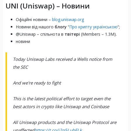
UNI (Uniswap)
– Новини
Офіційні новини –
blog.uniswap.org
Метафора обміну продуктами
Новини від нашого
блогу
“
Про крипту українською
“;
@Uniswap – спільнота в
твітері
(Members – 1.3M).
новини
Today Uniswap Labs received a Wells notice from
the SEC
Мінімальні комісії
And we're ready to fight
This is the latest political effort to target even the
Постачальники ліквідності
best actors in crypto like Uniswap and Coinbase
All Uniswap products and the Uniswap Protocol are
unaffected
https://t.co/i2p5LubELk