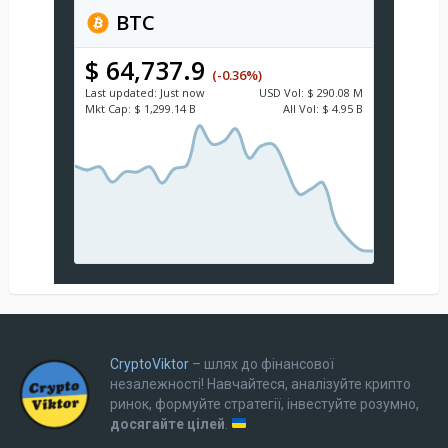
BTC
$ 64,737.9
(-0.36%)
Last updated:
Just now
USD
Vol:
$ 290.08 M
Mkt Cap:
$ 1,299.14 B
All Vol:
$ 4.95 B
CryptoViktor
– шлях до фінансової
незалежності! Навчайтеся, аналізуйте крипто
ринок, формуйте стратегії, інвестуйте розумно,
досягайте цілей
.