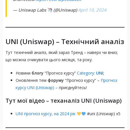
— Uniswap Labs
(@Uniswap)
April 10, 2024
Функціонал UNI
UNI (Uniswap)
– Технічний аналіз
Потенціал для пасивного доходу
Тут технічний аналіз, який зараз Тренд – наверх чи вниз;
що можна очикувати цього місяця, та року.
Новини
блогу
“Прогноз курсу”
Category:
UNI
;
Оновлення тем
форуму
“Прогноз курсу” –
Прогноз
курсу UNI (Uniswap)
– приєднуйтесь!
Тут мої відео – теханаліз
UNI (Uniswap)
UNI прогноз курсу, на 2024 рік
#uni (Uniswap) х5