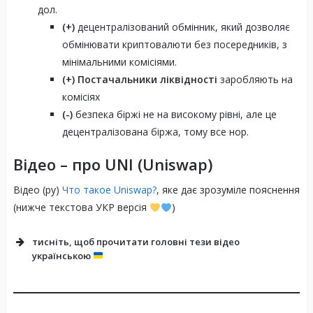
дол.
(+)
децентралізований обмінник, який дозволяє
обмінювати криптовалюти без посередників, з
мінімальними комісіями.
(+)
Постачальники ліквідності
заробляють на
комісіях
(-)
безпека біржі не на високому рівні, але це
децентралізована біржа, тому все нор.
Відео – про UNI (Uniswap)
Відео (ру)
Что такое Uniswap?
, яке дає зрозуміле пояснення
(нижче текстова УКР версія
)
тисніть, щоб прочитати головні тези відео
українською
Унікальність Uniswap