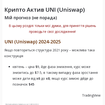
Крипто Актив
UNI (Uniswap)
Мій прогноз (не порада)
В цьому розділі тільки мої думки, для приняття рішень
проводьте свої дослідження!
UNI (Uniswap)
2024-2025
Якщо повториться структура 2021 року – можлива така
конструкція
квітень – ціна
$
9, йде фаза зниження, курс може
знизитись до
$
7-5, в такому випадку фаза зростання
може дати від
х6
до
х8
, якщо курс зимою дійде до
позначок
$45
TradingView