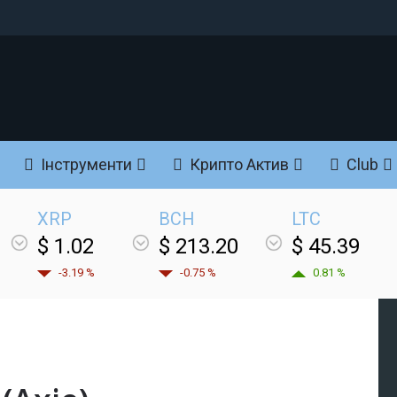
Інструменти
Крипто Актив
Club
XRP
BCH
LTC
$ 1.02
$ 213.20
$ 45.39
-3.19 %
-0.75 %
0.81 %