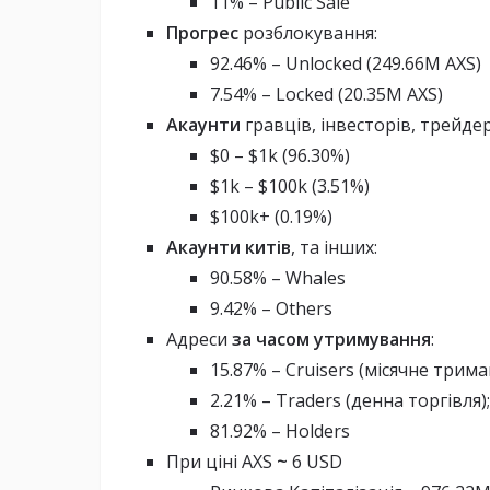
11% – Public Sale
Прогрес
розблокування:
92.46% – Unlocked (249.66M AXS)
7.54% – Locked (20.35M AXS)
Акаунти
гравців, інвесторів, трейдер
$0 – $1k (96.30%)
$1k – $100k (3.51%)
$100k+ (0.19%)
Акаунти китів
, та інших:
90.58% – Whales
9.42% – Others
Адреси
за часом утримування
:
15.87% – Cruisers (місячне трима
2.21% – Traders (денна торгівля);
81.92% – Holders
При ціні AXS
~
6 USD