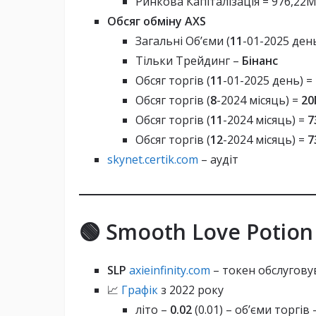
Ринкова Капіталізація = 976,22
Обсяг обміну AXS
Загальні Об’єми (
11
-01-2025 ден
Тільки Трейдинг –
Бінанс
Обсяг торгів (
11
-01-2025 день) =
Обсяг торгів (
8
-2024 місяць) =
2
Обсяг торгів (
11
-2024 місяць) =
7
Обсяг торгів (
12
-2024 місяць) =
7
skynet.certik.com
– аудіт
🟢 Smooth Love Potion
SLP
axieinfinity.com
– токен обслугову
📈
Графік
з 2022 року
літо –
0.02
(0.01) – об’єми торгів 