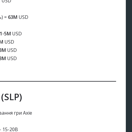
M USD
ь) =
63M
USD
1-5M
USD
0M
USD
3M
USD
3M
USD
 (SLP)
вання гри Axie
– 15-20В