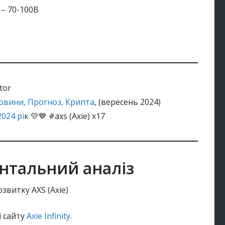
в – 70-100В
tor
овини, Прогноз, Крипта
, (вересень 2024)
2024 рі
к 💛💙 #axs (Axie) х17
ентальний аналіз
звитку AXS (Axie)
і сайту
Axie Infinity.