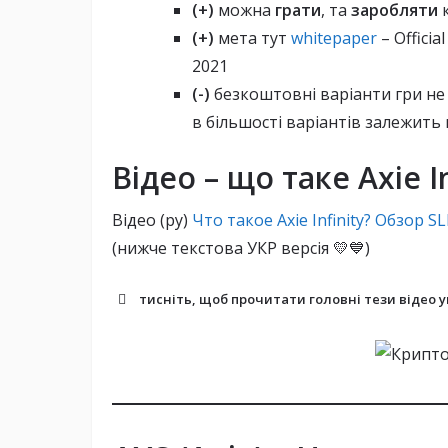
(+)
можна
грати
, та
заробляти
(+)
мета тут
whitepaper
– Offici
2021
(-)
безкоштовні варіанти гри не 
в більшості варіантів залежить
Відео – що таке Axie In
Відео (ру)
Что такое Axie Infinity? Обзор S
(нижче текстова УКР версія 💛💙)
тисніть, щоб прочитати головні тези відео у