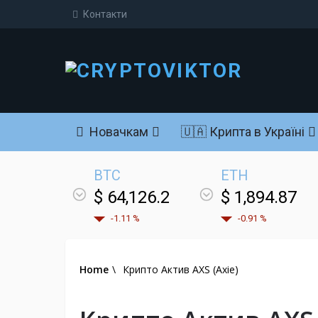
Контакти
Новачкам
🇺🇦 Крипта в Україні
BTC
ETH
$ 64,126.2
$ 1,894.87
-1.11 %
-0.91 %
Home
\
Крипто Актив AXS (Axie)