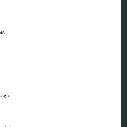
ів:
ння);