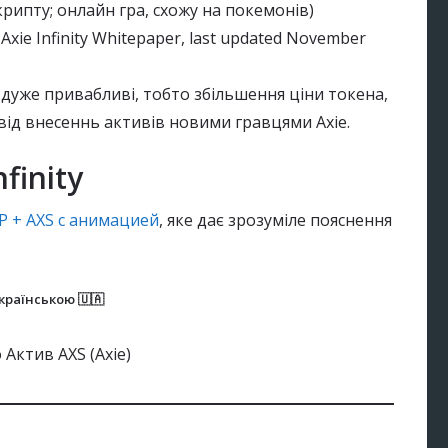
крипту; онлайн гра, схожу на покемонів)
al Axie Infinity Whitepaper, last updated November
дуже привабливі, тобто збільшення ціни токена,
 від внесеннь активів новими гравцями Axie.
finity
LP + AXS с анимацией
, яке дає зрозуміле пояснення
країнською 🇺🇦