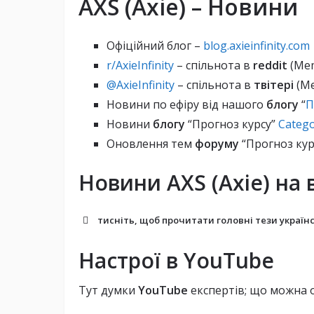
AXS (Axie) – Новини
Офіційний блог –
blog.axieinfinity.com
r/AxieInfinity
– спільнота в
reddit
(Mem
@AxieInfinity
– спільнота в
твітері
(Me
Новини по ефіру від нашого
блогу
“
П
Новини
блогу
“Прогноз курсу”
Catego
Оновлення тем
форуму
“Прогноз кур
Новини AXS (Axie) на 
тисніть, щоб прочитати головні тези українс
Настрої в YouTube
Тут думки
YouTube
експертів; що можна о