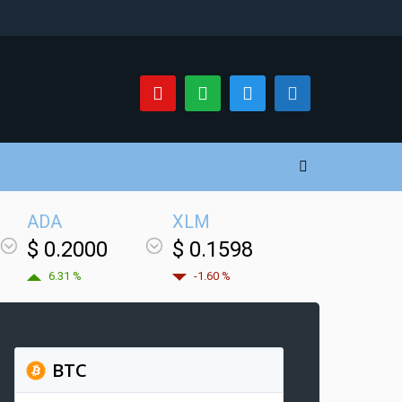
ADA
XLM
$ 0.2000
$ 0.1598
6.31 %
-1.60 %
BTC