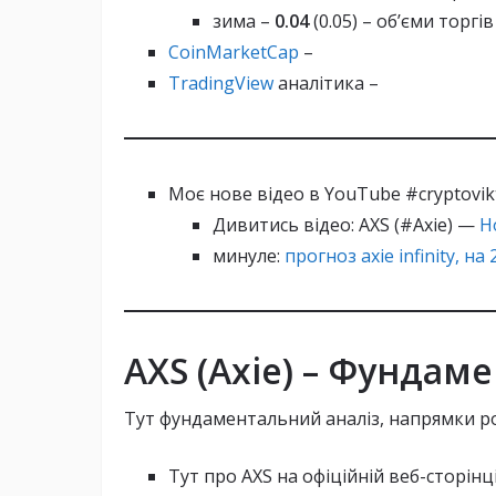
зима –
0.04
(0.05) – об’єми торгі
CoinMarketCap
–
TradingView
аналітика –
Моє нове відео в YouTube #cryptovik
Дивитись відео: AXS (#Axie) —
Н
минуле:
прогноз axie infinity, на 
AXS (Axie) – Фундам
Тут фундаментальний аналіз, напрямки ро
Тут про AXS на офіційній веб-сторінц