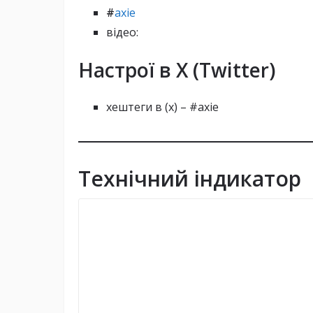
#
axie
відео:
Настрої в X (Twitter)
хештеги в (х) – #axie
Технічний індикатор
Axie Infinity Blog