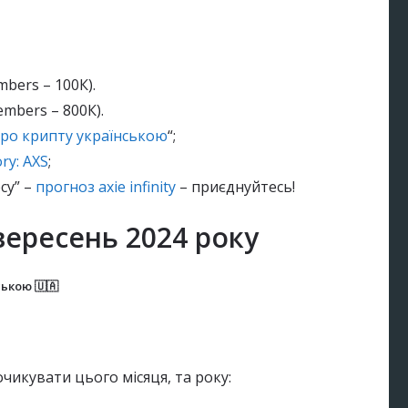
bers – 100К).
mbers – 800К).
ро крипту українською
“;
ry: AXS
;
су” –
прогноз axie infinity
– приєднуйтесь!
вересень 2024 року
ькою 🇺🇦
чикувати цього місяця, та року: