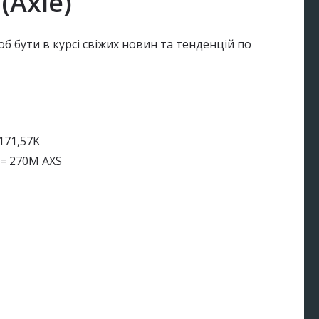
(Axie)
об бути в курсі свіжих новин та тенденцій по
171,57K
 = 270M AXS