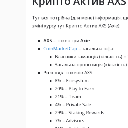
Крипто Актив AXS 
Тут вся потрібна (для мене) інформація, щ
зміні курсу тут Крипто Актив AXS (Axie):
AXS
– токен гри
Axie
CoinMarketCap
– загальна інфа:
Власники гаманців (кількість) = 
Загальна пропозиція (кількість)
Розподіл
токенів AXS:
8% – Ecosystem
20% – Play to Earn
21% – Team
4% – Private Sale
29% – Staking Rewards
7% – Advisors