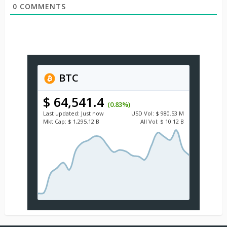
0
COMMENTS
BTC
$ 64,541.4
(0.83%)
Last updated:
Just now
USD
Vol:
$ 980.53 M
Mkt Cap:
$ 1,295.12 B
All Vol:
$ 10.12 B