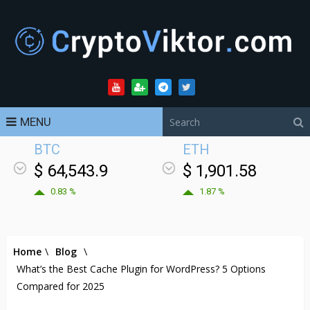
MENU
BTC
ETH
$ 64,543.9
$ 1,901.58
0.83 %
1.87 %
Home
\
Blog
\
What’s the Best Cache Plugin for WordPress? 5 Options
Compared for 2025