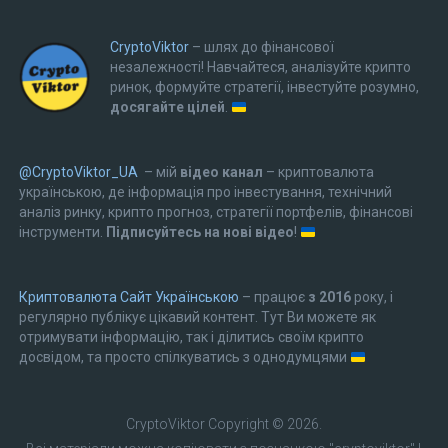
CryptoViktor
– шлях до фінансової
незалежності! Навчайтеся, аналізуйте крипто
ринок, формуйте стратегії, інвестуйте розумно,
досягайте цілей
.
@CryptoViktor_UA
– мій
відео канал
– криптовалюта
українською, де інформація про інвестування, технічний
аналіз ринку, крипто прогноз, стратегії портфелів, фінансові
інструменти.
Підписуйтесь на нові відео
!
Криптовалюта Cайт Українською
– працює
з 2016
року, і
регулярно публікує цікавий контент. Тут Ви можете як
отримувати інформацію, так і ділитись своїм крипто
досвідом, та просто спілкуватись з однодумцями
CryptoViktor
Copyright © 2026.