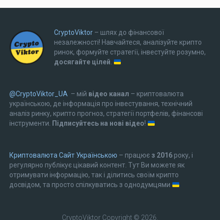
CryptoViktor
– шлях до фінансової
незалежності! Навчайтеся, аналізуйте крипто
ринок, формуйте стратегії, інвестуйте розумно,
досягайте цілей
.
@CryptoViktor_UA
– мій
відео канал
– криптовалюта
українською, де інформація про інвестування, технічний
аналіз ринку, крипто прогноз, стратегії портфелів, фінансові
інструменти.
Підписуйтесь на нові відео
!
Криптовалюта Cайт Українською
– працює
з 2016
року, і
регулярно публікує цікавий контент. Тут Ви можете як
отримувати інформацію, так і ділитись своїм крипто
досвідом, та просто спілкуватись з однодумцями
CryptoViktor
Copyright © 2026.