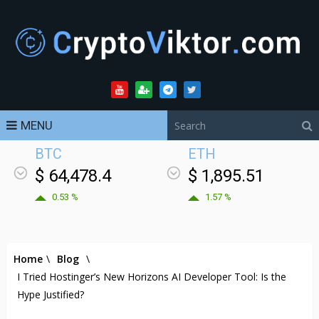
MENU
BTC
ETH
$ 64,478.4
$ 1,895.51
0.53 %
1.57 %
Home
\
Blog
\
I Tried Hostinger’s New Horizons AI Developer Tool: Is the
Hype Justified?