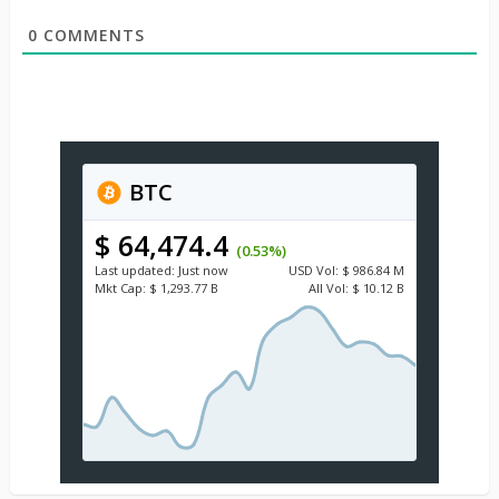
0
COMMENTS
BTC
$ 64,474.4
(0.53%)
Last updated:
Just now
USD
Vol:
$ 986.84 M
Mkt Cap:
$ 1,293.77 B
All Vol:
$ 10.12 B