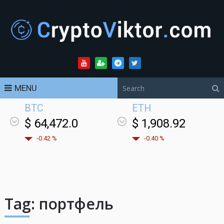
MENU
BTC
ETH
$ 64,472.0
$ 1,908.92
-0.42 %
-0.40 %
Tag:
портфель