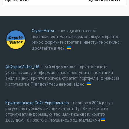
CryptoViktor
– шлях до фінансової
незалежності! Навчайтеся, аналізуйте крипто
ринок, формуйте стратегії, інвестуйте розумно,
досягайте цілей
.
@CryptoViktor_UA
– мій
відео канал
– криптовалюта
українською, де інформація про інвестування, технічний
аналіз ринку, крипто прогноз, стратегії портфелів, фінансові
інструменти.
Підписуйтесь на нові відео
!
Криптовалюта Cайт Українською
– працює
з 2016
року, і
регулярно публікує цікавий контент. Тут Ви можете як
отримувати інформацію, так і ділитись своїм крипто
досвідом, та просто спілкуватись з однодумцями