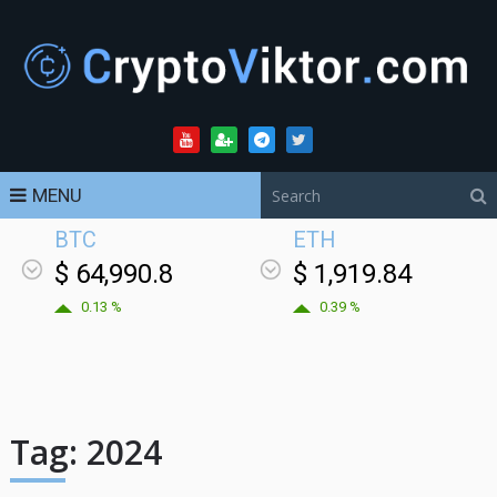
MENU
BTC
ETH
$ 64,990.8
$ 1,919.84
0.13 %
0.39 %
Tag:
2024