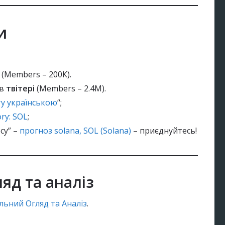
и
t
(Members – 200К).
 в
твітері
(Members – 2.4M).
у українською
“;
ry: SOL
;
су” –
прогноз solana, SOL (Solana)
– приєднуйтесь!
ій:
яд та аналіз
льний Огляд та Аналіз
.