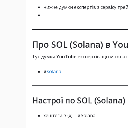
нижче думки експертів з сервісу трей
Про SOL (Solana) в Yo
Тут думки
YouTube
експертів; що можна о
#
solana
Настрої по SOL (Solana) 
хештеги в (х) – #Solana