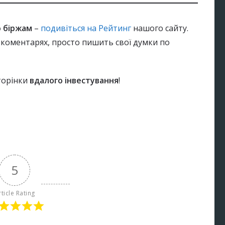
о біржам
–
подивіться на Рейтинг
нашого сайту.
 коментарях, просто пишить свої думки по
торінки
вдалого інвестування
!
5
rticle Rating