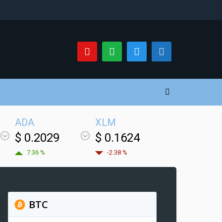
ADA
XLM
$ 0.2029
$ 0.1624
7.36 %
-2.38 %
BTC