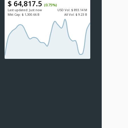
$ 64,817.5
(0.75%)
Last updated:
Just now
USD
Vol:
$ 893.14 M
Mkt Cap:
$ 1,300.66 B
All Vol:
$ 9.23 B