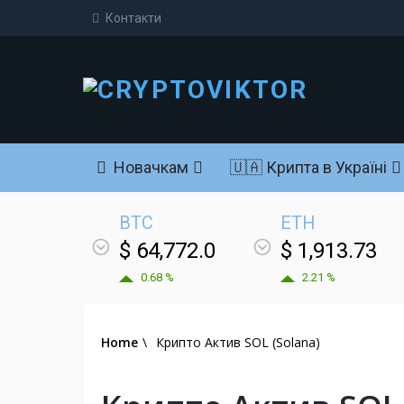
Контакти
Новачкам
🇺🇦 Крипта в Україні
BTC
ETH
$ 64,772.0
$ 1,913.73
0.68 %
2.21 %
Home
\
Крипто Актив SOL (Solana)