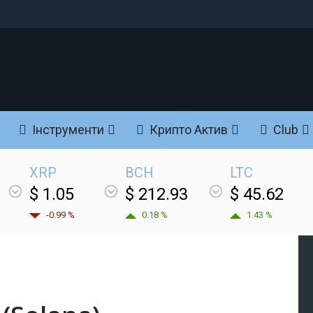
Інструменти
Крипто Актив
Club
XRP
BCH
LTC
$ 1.05
$ 212.93
$ 45.62
-0.99 %
0.18 %
1.43 %