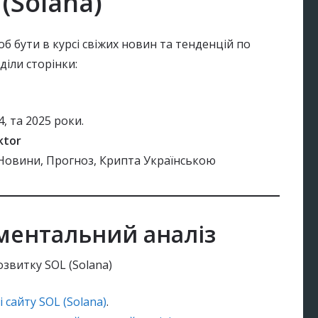
(Solana)
об бути в курсі свіжих новин та тенденцій по
діли сторінки:
, та 2025 роки.
ktor
овини, Прогноз, Крипта Українською
аментальний аналіз
звитку SOL (Solana)
і сайту SOL (Solana)
.