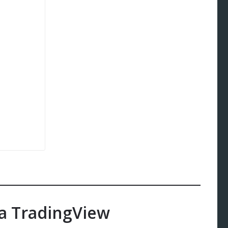
Solana
SOL
SOL
на TradingView