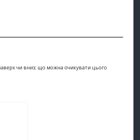
SOL
Solana
 наверх чи вниз; що можна очикувати цього
Solana
SOL
SOL