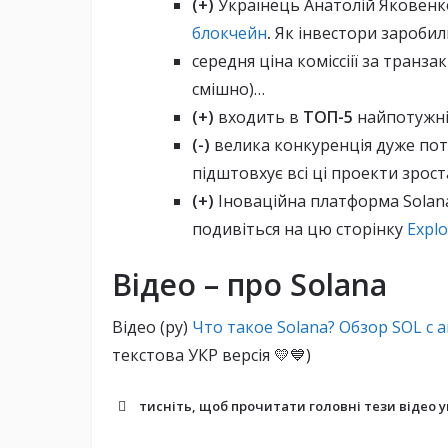
(+)
Українець Анатолій Яковен
блокчейн
.
Як
інвестори заробил
середня ціна коміссіії за транз
смішно)…
(+)
входить в
ТОП-5
найпотужн
(-)
велика конкуренція дуже поту
підштовхує всі ці проекти зрост
(+)
Іноваційна платформа Solana 
подивіться на цю сторінку
Explo
Відео – про Solana
Відео (ру)
Что такое Solana? Обзор SOL с
текстова УКР версія 💛💙)
тисніть, щоб прочитати головні тези відео у