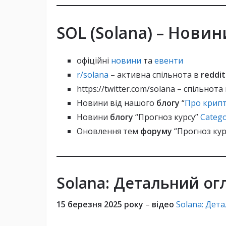
Швидкість та Ефективність:
SOL (Solana) – Новин
Низькі комісії:
офіційні
новини
та
евенти
r/solana
– активна спільнота в
reddi
https://twitter.com/solana – спільнота
Новини від нашого
блогу
“
Про крипт
Новини
блогу
“Прогноз курсу”
Catego
Механізм консенсусу:
Оновлення тем
форуму
“Прогноз кур
Паралельне виконання транзакц
Solana
: Детальний огл
15 березня 2025 року
–
відео
Solana: Дета