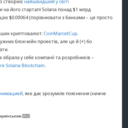
ко створює
найшвидший у світі
и на його стартапі Solana понад $1 млрд
акцію $0.00064 (порівнювати з банками – це просто
іших криптовалют:
CoinMarcetCup
.
жних блокчейн проектів, але це й (+) бо
ати.
зібрала у себе компанії та розробників –
re Solana Blockchain
.
 анимацией
, яке дає зрозуміле пояснення (нижче
країнською 🇺🇦