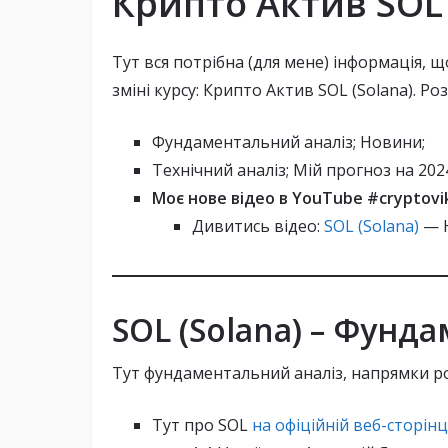
Крипто Актив SOL 
Тут вся потрібна (для мене) інформація, щ
зміні курсу: Крипто Актив SOL (Solana). Роз
Фундаментальний аналіз; Новини;
Технічний аналіз; Мій прогноз на 2024
Моє нове відео в YouTube #cryptovi
Дивитись відео:
SOL (Solana)
— Н
SOL (Solana) – Фунд
Тут фундаментальний аналіз, напрямки ро
Тут про SOL
на офіційній веб-сторінц