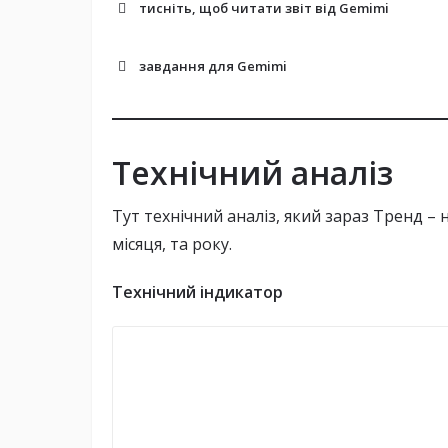
тисніть, щоб читати звіт від
Gemimi
Велика кількість валідаторів:
завдання для Gemimi
Бета-тестування:
Технічний аналіз
Solana
Тут технічний аналіз, який зараз Тренд –
місяця, та року.
Технічний індикатор
SOL
SOL