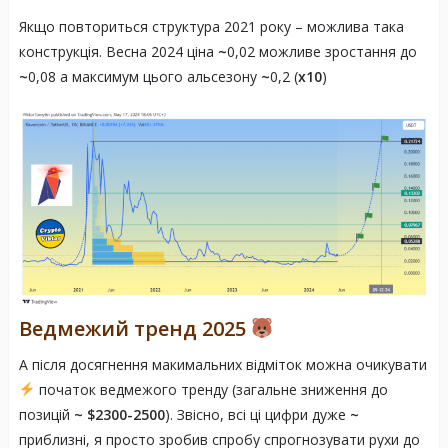
Аналіз технічних індикаторів
Якщо повториться структура 2021 року – можлива така
конструкція. Весна 2024 ціна
~
0,02 можливе зростання до
~
0,08 а максимум цього альсезону
~
0,2 (
х10
)
Поточний стан ринку
Ведмежий тренд 2025
А після досягнення макимальних відміток можна очикувати
Торгівельні ідеї та можливості
початок ведмежого тренду (загальне зниження до
позицій
~ $2300-2500
). Звісно, всі ці цифри дуже
~
приблизні, я просто зробив спробу спрогнозувати рухи до