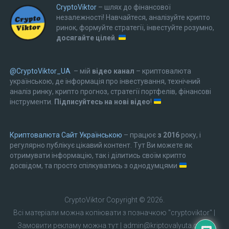
CryptoViktor
– шлях до фінансової
незалежності! Навчайтеся, аналізуйте крипто
ринок, формуйте стратегії, інвестуйте розумно,
досягайте цілей
.
@CryptoViktor_UA
– мій
відео канал
– криптовалюта
українською, де інформація про інвестування, технічний
аналіз ринку, крипто прогноз, стратегії портфелів, фінансові
інструменти.
Підписуйтесь на нові відео
!
Криптовалюта Cайт Українською
– працює
з 2016
року, і
регулярно публікує цікавий контент. Тут Ви можете як
отримувати інформацію, так і ділитись своїм крипто
досвідом, та просто спілкуватись з однодумцями
CryptoViktor
Copyright © 2026.
Всі матеріали можна копіювати з позначкою "cryptoviktor"
|
Замовити рекламу можна тут
|
admin@kriptovalyuta.com
|