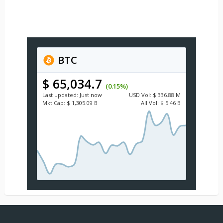
BTC
$ 65,034.7
(0.15%)
Last updated:
Just now
USD
Vol:
$ 336.88 M
Mkt Cap:
$ 1,305.09 B
All Vol:
$ 5.46 B