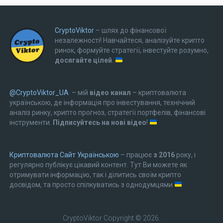
CryptoViktor
– шлях до фінансової
незалежності! Навчайтеся, аналізуйте крипто
ринок, формуйте стратегії, інвестуйте розумно,
досягайте цілей
.
@CryptoViktor_UA
– мій
відео канал
– криптовалюта
українською, де інформація про інвестування, технічний
аналіз ринку, крипто прогноз, стратегії портфелів, фінансові
інструменти.
Підписуйтесь на нові відео
!
Криптовалюта Cайт Українською
– працює
з 2016
року, і
регулярно публікує цікавий контент. Тут Ви можете як
отримувати інформацію, так і ділитись своїм крипто
досвідом, та просто спілкуватись з однодумцями
CryptoViktor
Copyright © 2026.