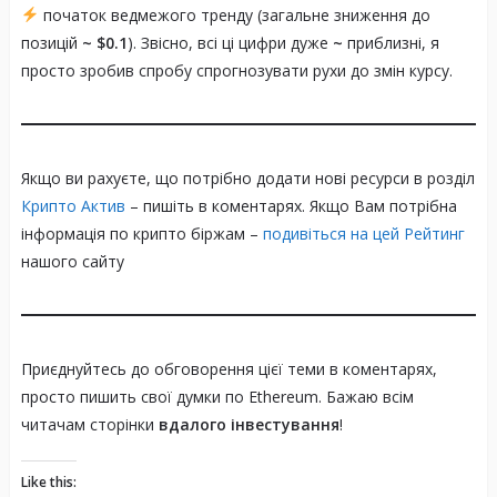
патернів, таких як “висхідний клин” та
початок ведмежого тренду (загальне зниження до
“симетричний трикутник”. Аналітики
позицій
~ $0.1
). Звісно, всі ці цифри дуже
~
приблизні, я
прогнозують потенціал для значного
просто зробив спробу спрогнозувати рухи до змін курсу.
зростання, до 200% у найближчі місяці.
Рівні Підтримки та Опору:
Соціальні мережі
Важливі рівні підтримки знаходяться на
Якщо ви рахуєте, що потрібно додати нові ресурси в розділ
позначках $0.350, $0.320 та $0.280. Рівні
Крипто Актив
– пишіть в коментарях. Якщо Вам потрібна
опору включають $0.420, $0.480 та $0.556.
інформація по крипто біржам –
подивіться на цей Рейтинг
Пробиття цих рівнів може призвести до
Фінансові послуги
нашого сайту
подальшого зростання.
Технічний Аналіз:
Індикатори, такі як RSI та MACD, вказують на
нейтральний або слабкий бичачий тренд.
Приєднуйтесь до обговорення цієї теми в коментарях,
Торгівля рекомендується з обережністю,
просто пишить свої думки по Ethereum. Бажаю всім
враховуючи потенційні ризики та
читачам сторінки
вдалого інвестування
!
волатильність.
Стратегії Торгівлі:
Like this:
Рекомендується використання стратегій