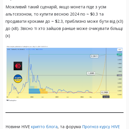
Можливий такий сценарій, якщо монета піде з усім
альтсезоном, то купити весною 2024 по
~ $
0.3 та
продавати кроками до
~ $
2.3, приблизно може бути від (х3)
Спільнота та соціальна взаємодія
до (х8). Звісно ті хто зайшов раніше може очикувати більщі
(х)
Фінансові транзакції
Новини HIVE
крипто блога
, та форума
Прогноз курсу HIVE
Децентралізація та прозорість