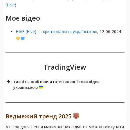
(Hive)
Моє відео
HIVE (Hive) — криптовалюта українською
, 12-06-2024
Низькі комісії
TradingView
Гейміфікація та винагородження
тисніть, щоб прочитати головні тези відео
українською
Ведмежий тренд 2025
Трендові Сигнали:
HIVE демонструє формування бичачих
А після досягнення макимальних відміток можна очикувати
Контент-маркетинг