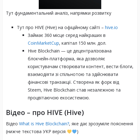
Тут фундаментальний аналіз, напрямки розвитку
Тут про HIVE (Hive) на офіційному сайті
–
hive.io
Займає 360 місце серед найкраших в
CoinMarketCup
, капітал 150 млн. дол.
Hive Blockchain — це децентралізована
блокчейн-платформа, яка дозволяє
користувачам створювати контент, вести блоги,
взаємодіяти зі спільнотою та здійснювати
фінансові транзакції. Створена як форк від
Steem, Hive Blockchain став незалежною та
процвітаючою екосистемою.
Відео – про HIVE (Hive)
Відео
What is Hive Blockchain?
, яке дає зрозуміле пояснення
(нижче текстова УКР версія
)