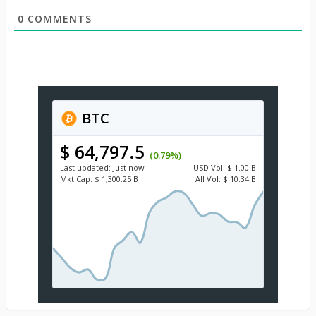
0
COMMENTS
BTC
$ 64,797.5
(0.79%)
Last updated:
Just now
USD
Vol:
$ 1.00 B
Mkt Cap:
$ 1,300.25 B
All Vol:
$ 10.34 B