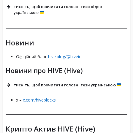
тисніть, щоб прочитати головні тези відео
українською
Новини
Офіційний блог
hive.blog/@hiveio
Новини про HIVE (Hive)
тисніть, щоб прочитати головні тези українською
х –
x.com/hiveblocks
Децентралізована платформа для створення
контенту
Крипто Актив HIVE (Hive)