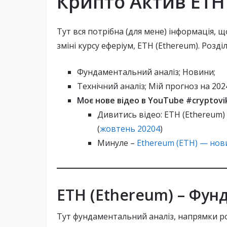
Крипто Актив ETH
Тут вся потрібна (для мене) інформація, щ
зміні курсу еферіум, ETH (Ethereum). Розді
Фундаментальний аналіз; Новини;
Технічний аналіз; Мій прогноз на 2024
Моє нове відео в YouTube #cryptovi
Дивитись відео: ETH (Ethereum
(
жовтень 20204
)
Минуле –
Ethereum (ETH) — нов
ETH (Ethereum) – Фун
Тут фундаментальний аналіз, напрямки р