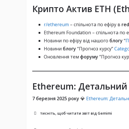
Масштабування:
Крипто Актив ETH (Et
r/ethereum
– спільнота по ефіру в
re
Безпека:
Ethereum Foundation – спільнота по 
Екологічність:
Новини по ефіру від нашого
блогу
“
П
Новини
блогу
“Прогноз курсу”
Catego
Оновлення тем
форуму
“Прогноз кур
Proof-of-Stake (PoS):
Ethereum: Детальний 
Beacon Chain:
7 березня 2025 року
💎
Ethereum: Детальн
Sharding:
тисніть, щоб читати звіт від
Gemimi