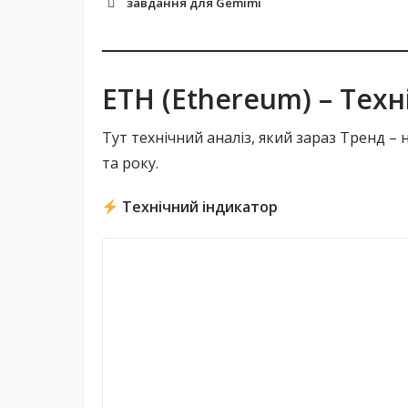
завдання для Gemimi
Фаза 0 (Beacon Chain):
Фаза 1 (Sharding):
ETH (Ethereum) – Техн
Фаза 1.5 (Docking):
Фаза 2:
Тут технічний аналіз, який зараз Тренд –
та року.
Технічний індикатор