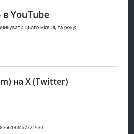
) в YouTube
чикувати цього місяця, та року:
m) на X (Twitter)
848366194467721530