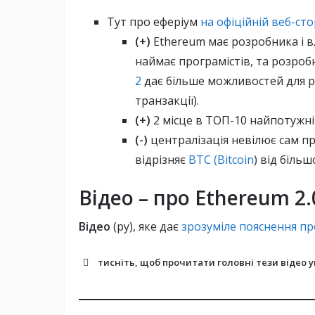
Тут про еферіум
на офіційній веб-сто
(+)
Ethereum має розробника і в
наймає програмістів, та розро
2
дає більше можливостей для 
транзакції).
(+)
2 місце в ТОП-10 найпотужн
(-)
централізація невілює сам п
відрізняє
BTC (Bitcoin
) від більш
Відео – про Ethereum 2.
Відео
(ру), яке дає
зрозуміле пояснення пр
тисніть, щоб прочитати
головні тези відео
у