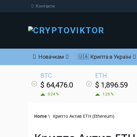
Контакти
Новачкам
🇺🇦 Крипта в Україні
BTC
ETH
$ 64,476.0
$ 1,896.59
0.24 %
1.25 %
Home
\
Крипто Актив ETH (Ethereum)