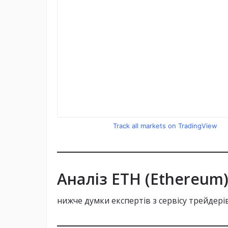
Оновлення Pectra:
Виправлення помилок:
Track all markets on TradingView
Збільшення ліміту газу:
Децентралізований стейкінг:
Аналіз
ETH (Ethereum
нижче думки експертів з сервісу трейдерів