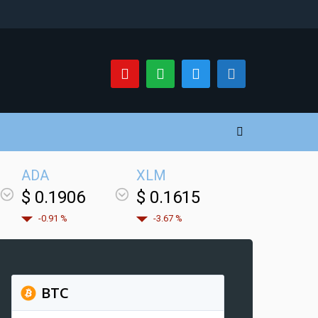
ADA
XLM
$ 0.1906
$ 0.1615
-0.91 %
-3.67 %
BTC