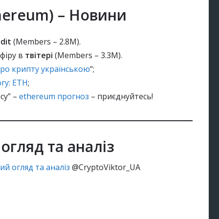
hereum) – Новини
ddit
(Members – 2.8M).
ефіру в
твітері
(Members – 3.3M).
ро крипту українською
“;
ry: ETH
;
су” –
ethereum прогноз
– приєднуйтесь!
огляд та аналіз
ий огляд та аналіз
@CryptoViktor_UA