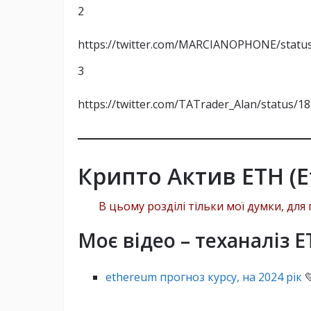
2
https://twitter.com/MARCIANOPHONE/statu
Зниження TVL:
3
https://twitter.com/TATrader_Alan/status/
Соціальний сентимент:
Зростання втрат у крипто:
Крипто Актив ETH (E
В цьому розділі тільки мої думки, дл
Зниження ринкової капіталізації
Моє відео – теханаліз 
Reddit продає свої Bitcoin та Eth
ethereum прогноз курсу, на 2024 рік
