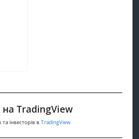
)
на TradingView
 та інвесторів в
TradingView
.