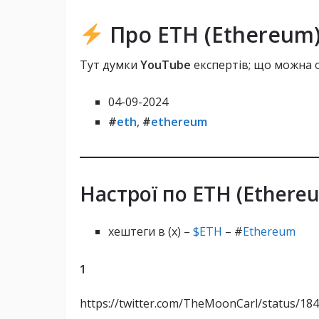
Про ETH (Ethereum
HashKey Global:
Тут думки
YouTube
експертів; що можна о
Robinhood:
04-09-2024
#
eth
,
#
ethereum
Crypto Summit:
Настрої по ETH (Ethereu
хештеги в (х) –
$ETH
– #
Ethereum
Стратегічний крипто-резерв:
1
Відмова від позову SEC:
https://twitter.com/TheMoonCarl/status/1