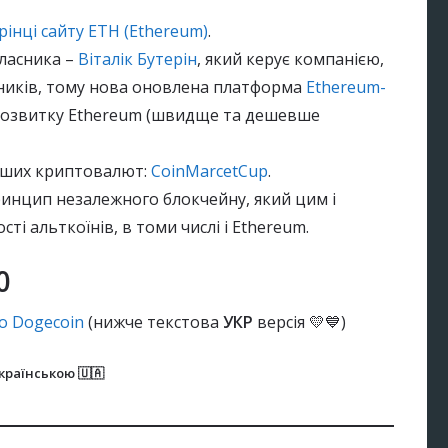
рінці сайту ETH (Ethereum)
.
ласника –
Віталік Бутерін
, який керує компанією,
бників, тому нова оновлена платформа
Ethereum-
розвитку Ethereum (швидще та дешевше
іших криптовалют:
CoinMarcetCup
.
ринцип незалежного блокчейну, який цим і
ості альткоїнів, в томи числі і Ethereum.
0
о Dogecoin
(нижче текстова
УКР
версія 💛💙)
країнською 🇺🇦