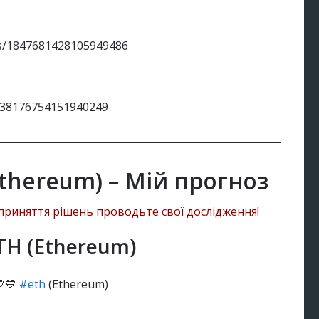
s/1847681428105949486
1838176754151940249
thereum) – Мій прогноз
я приняття рішень проводьте свої дослідження!
:
ETH (Ethereum)
ereum:
💙
#eth
(Ethereum)