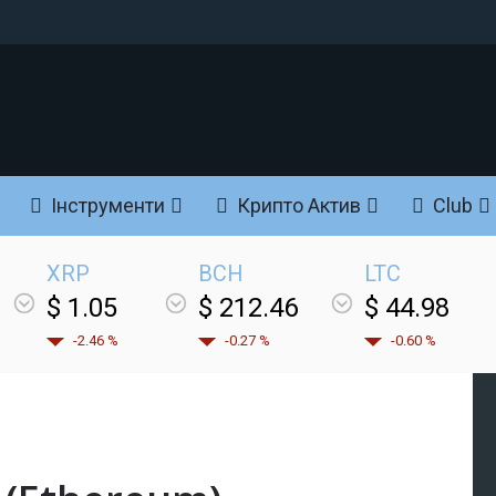
Інструменти
Крипто Актив
Club
XRP
BCH
LTC
$ 1.05
$ 212.46
$ 44.98
-2.46 %
-0.27 %
-0.60 %