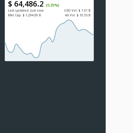
$ 64,486.2
(0.25%)
Last updated:
Just now
USD
Vol:
$ 1.01 B
Mkt Cap:
$ 1,294.00 B
All Vol:
$ 10.35 B