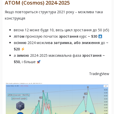
ATOM (Cosmos)
2024-2025
Якщо повториться структура 2021 року – можлива така
конструкція
Базова технологія:
весна 12 може буде 10, весь цикл зростання до 50 (х5)
літом
пронозую початок
зростання
курс
~
$
30
осінню
2024 можлив
а затримка, або зниження
до
~
$20
а
зимою
2024-2025 максимальна фаза
зростання ~
$50
, і більше
Інфляція та винагороди за стейкінг:
TradingView