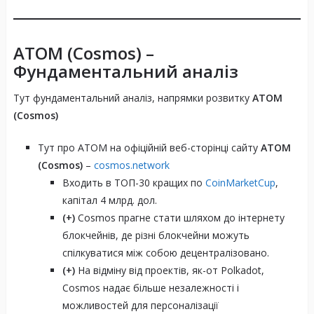
ATOM (Cosmos)
–
Фундаментальний аналіз
Тут фундаментальний аналіз, напрямки розвитку
ATOM
(Cosmos)
Тут про ATOM на офіційній веб-сторінці сайту
ATOM
(Cosmos)
–
cosmos.network
Входить в ТОП-30 кращих по
CoinMarketCup
,
капітал 4 млрд. дол.
(+)
Cosmos прагне стати шляхом до інтернету
блокчейнів, де різні блокчейни можуть
спілкуватися між собою децентралізовано.
(+)
На відміну від проектів, як-от Polkadot,
Cosmos надає більше незалежності і
можливостей для персоналізації