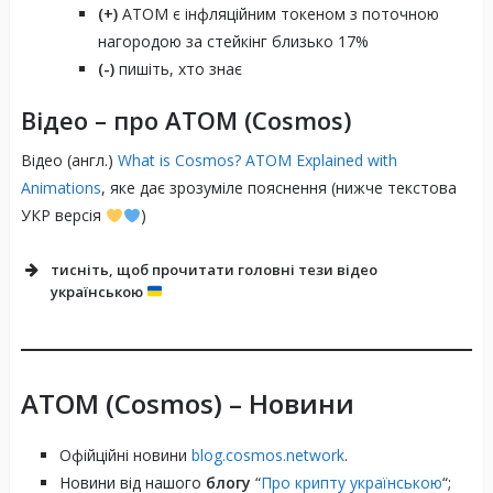
(+)
ATOM є інфляційним токеном з поточною
нагородою за стейкінг близько 17%
(-)
пишіть, хто знає
Відео – про ATOM (Cosmos)
Відео (англ.)
What is Cosmos? ATOM Explained with
Animations
, яке дає зрозуміле пояснення (нижче текстова
УКР версія
)
тисніть, щоб прочитати головні тези відео
українською
ATOM (Cosmos) – Новини
Інтероперабельність як ключ:
Офійційні новини
blog.cosmos.network
.
Новини від нашого
блогу
“
Про крипту українською
“;