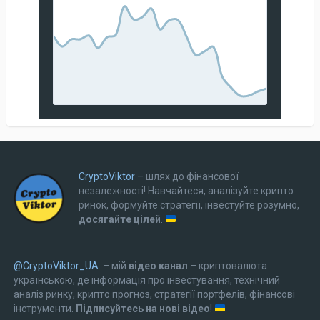
CryptoViktor
– шлях до фінансової
незалежності! Навчайтеся, аналізуйте крипто
ринок, формуйте стратегії, інвестуйте розумно,
досягайте цілей
.
@CryptoViktor_UA
– мій
відео канал
– криптовалюта
українською, де інформація про інвестування, технічний
аналіз ринку, крипто прогноз, стратегії портфелів, фінансові
інструменти.
Підписуйтесь на нові відео
!