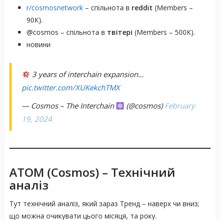
r/cosmosnetwork
– спільнота в
reddit
(Members –
90К).
@cosmos – спільнота в
твітері
(Members – 500К).
новини
3 years of interchain expansion…
pic.twitter.com/XUKekchTMX
Інтернет блокчейнів:
— Cosmos – The Interchain
(@cosmos)
February
19, 2024
ATOM (Cosmos)
– Технічний
Хаби та зони:
аналіз
Тут технічний аналіз, який зараз Тренд – наверх чи вниз;
що можна очикувати цього місяця, та року.