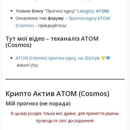
Новини
блогу
“Прогноз курсу”
Category:
ATOM
;
Оновлення тем
форуму
–
Прогноз курсу ATOM
(Cosmos)
– приєднуйтесь!
Тут мої відео – теханаліз ATOM
Двостороннє зв’язування:
(Cosmos)
ATOM (Cosmos) прогноз курсу, на 2024 рік
#atom (5х)
Крипто Актив ATOM (Cosmos)
Мій прогноз (не порада)
Унікальність Cosmos:
В цьому розділі тільки мої думки, для приняття рішень
проводьте свої дослідження!