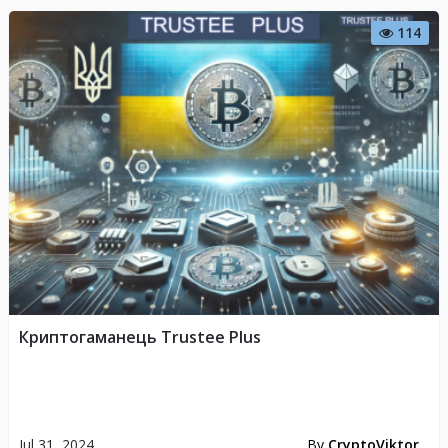
114
Криптогаманець Trustee Plus
Jul 31, 2024
By
CryptoViktor