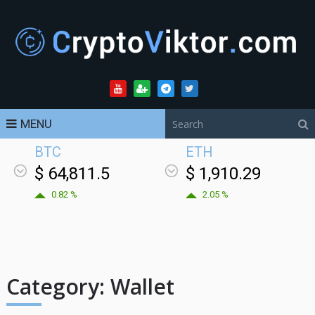
MENU
BTC
ETH
$ 64,811.5
$ 1,910.29
0.82 %
2.05 %
Category:
Wallet