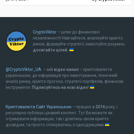
CryptoViktor
– шлях до фінансової
незалежності! Навчайтеся, аналізуйте крипто
ринок, формуйте стратегії, інвестуйте розумно,
досягайте цілей
.
@CryptoViktor_UA
– мій
відео канал
– криптовалюта
українською, де інформація про інвестування, технічний
аналіз ринку, крипто прогноз, стратегії портфелів, фінансові
інструменти.
Підписуйтесь на нові відео
!
Криптовалюта Cайт Українською
– працює
з 2016
року, і
регулярно публікує цікавий контент. Тут Ви можете як
отримувати інформацію, так і ділитись своїм крипто
досвідом, та просто спілкуватись з однодумцями