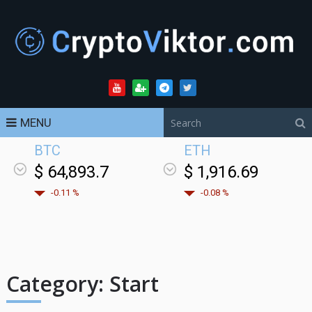
MENU
BTC
ETH
$ 64,893.7
$ 1,916.69
-0.11 %
-0.08 %
Category:
Start