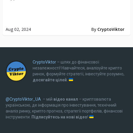
Aug 02, 2024
By
CryptoViktor
CryptoViktor
– шлях до фінансової
незалежності! Навчайтеся, аналізуйте крипто
ринок, формуйте стратегії, інвестуйте розумно,
досягайте цілей
.
@CryptoViktor_UA
– мій
відео канал
– криптовалюта
українською, де інформація про інвестування, технічний
аналіз ринку, крипто прогноз, стратегії портфелів, фінансові
інструменти.
Підписуйтесь на нові відео
!