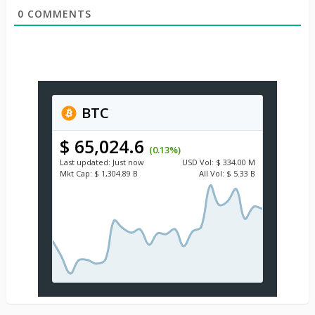
0
COMMENTS
BTC
$ 65,024.6
(0.13%)
Last updated:
Just now
USD
Vol:
$ 334.00 M
Mkt Cap:
$ 1,304.89 B
All Vol:
$ 5.33 B