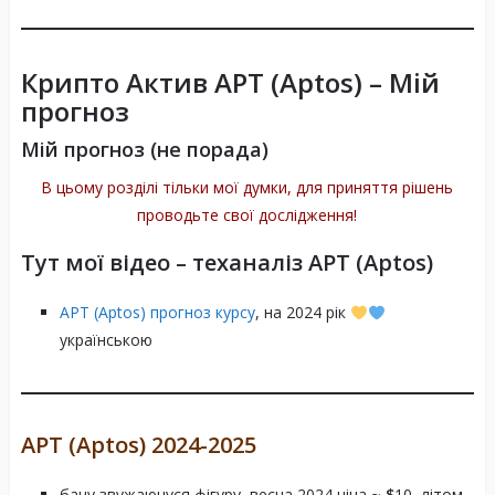
Крипто Актив APT (Aptos) – Мій
прогноз
Мій прогноз (не порада)
В цьому розділі тільки мої думки, для приняття рішень
Crypto_Analyst
проводьте свої дослідження!
Тут мої відео – теханаліз APT (Aptos)
APT (Aptos) прогноз курсу
, на 2024 рік
Market_Watcher
українською
Trading_Guru
APT (Aptos)
2024-2025
бачу звужаючуся фігуру, весна 2024 ціна
~ $
10, літом