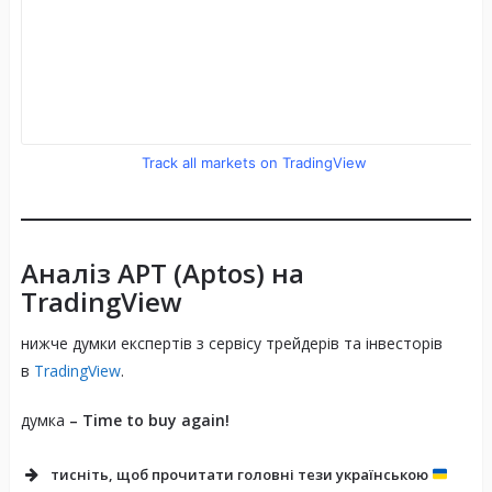
Низькі витрати на транзакції
Track all markets on TradingView
Сприяння масштабуванню DeFi
Аналіз
APT (Aptos)
на
TradingView
Безпека та надійність
нижче думки експертів з сервісу трейдерів та інвесторів
в
TradingView
.
думка
– Time to buy again!
тисніть, щоб прочитати
головні тези
українською