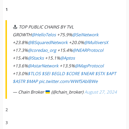
1
TOP PUBLIC CHAINS BY TVL
GROWTH
@HelloTelos
+75.9%
@SeiNetwork
+23.8%
@BSquaredNetwork
+20.0%
@MultiversX
+17.3%
@coredao_org
+15.4%
@NEARProtocol
+15.4%
@Stacks
+15.1%
@Aptos
+13.6%
@AstarNetwork
+13.5%
@MapProtocol
+13.0%
$TLOS
$SEI
$EGLD
$CORE
$NEAR
$STX
$APT
$ASTR
$MAP
pic.twitter.com/WWfSAblBWe
— Chain Broker
(@chain_broker)
August 27, 2024
2
3