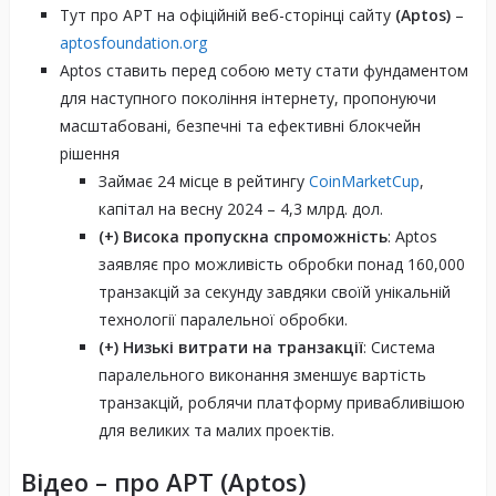
Тут про APT на офіційній веб-сторінці сайту
(Aptos)
–
aptosfoundation.org
Aptos ставить перед собою мету стати фундаментом
для наступного покоління інтернету, пропонуючи
масштабовані, безпечні та ефективні блокчейн
рішення
Займає 24 місце в рейтингу
CoinMarketCup
,
капітал на весну 2024 – 4,3 млрд. дол.
(+)
Висока пропускна спроможність
: Aptos
заявляє про можливість обробки понад 160,000
транзакцій за секунду завдяки своїй унікальній
технології паралельної обробки.
(+)
Низькі витрати на транзакції
: Система
паралельного виконання зменшує вартість
транзакцій, роблячи платформу привабливішою
для великих та малих проектів.
Відео – про APT (Aptos)