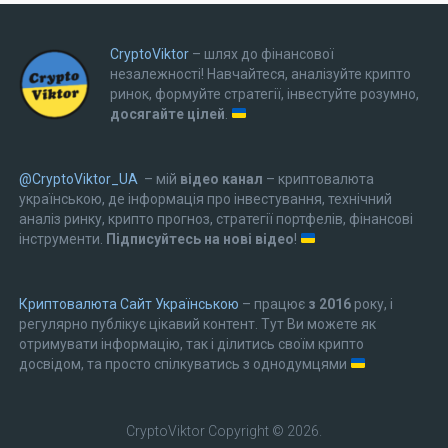
CryptoViktor
– шлях до фінансової
незалежності! Навчайтеся, аналізуйте крипто
ринок, формуйте стратегії, інвестуйте розумно,
досягайте цілей
.
@CryptoViktor_UA
– мій
відео канал
– криптовалюта
українською, де інформація про інвестування, технічний
аналіз ринку, крипто прогноз, стратегії портфелів, фінансові
інструменти.
Підписуйтесь на нові відео
!
Криптовалюта Cайт Українською
– працює
з 2016
року, і
регулярно публікує цікавий контент. Тут Ви можете як
отримувати інформацію, так і ділитись своїм крипто
досвідом, та просто спілкуватись з однодумцями
CryptoViktor
Copyright © 2026.