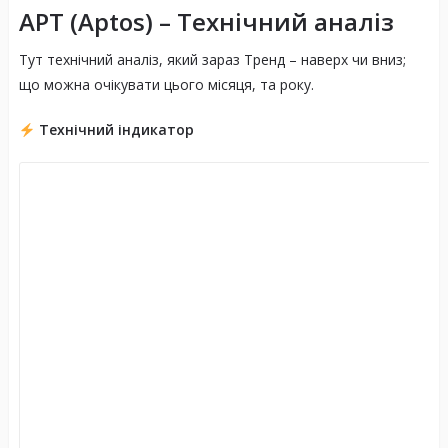
APT (Aptos)
– Технічний аналіз
Мова програмування Move
Тут технічний аналіз, який зараз Тренд – наверх чи вниз;
що можна очікувати цього місяця, та року.
Технічний індикатор
Паралельне виконання транзакцій
Висока пропускна спроможність