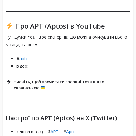
Про APT (Aptos) в YouTube
Тут думки
YouTube
експертів; що можна очикувати цього
місяця, та року:
#
aptos
відео:
тисніть, щоб прочитати
головні тези відео
українською
Настрої по APT (Aptos) на X (Twitter)
хештеги в (х) – $
APT
– #
Aptos